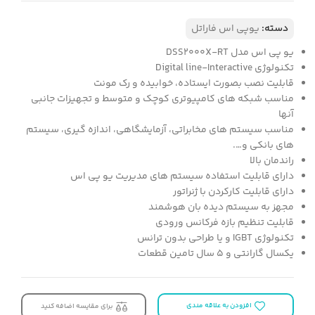
دسته:
یوپی اس فاراتل
یو پی اس مدل DSS2000X-RT
تکنولوژی Digital line-Interactive
قابلیت نصب بصورت ایستاده، خوابیده و رک مونت
مناسب شبکه های کامپیوتری کوچک و متوسط و تجهیزات جانبی
آنها
مناسب سیستم های مخابراتی، آزمایشگاهی، اندازه گیری، سیستم
های بانکی و….
راندمان بالا
دارای قابلیت استفاده سیستم های مدیریت یو پی اس
دارای قابلیت کارکردن با ژنراتور
مجهز به سیستم دیده بان هوشمند
قابلیت تنظیم بازه فرکانس ورودی
تکنولوژی IGBT و یا طراحی بدون ترانس
یکسال گارانتی و 5 سال تامین قطعات
افزودن به علاقه مندی
برای مقایسه اضافه کنید