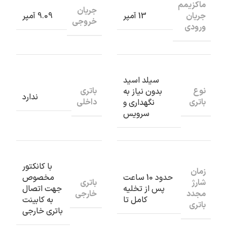
ماکزیمم
جریان
جریان
13 آمپر
9.09 آمپر
خروجی
ورودی
سیلد اسید
نوع
باتری
بدون نیاز به
ندارد
باتری
داخلی
نگهداری و
سرویس
با کانکتور
زمان
حدود 10 ساعت
مخصوص
شارژ
باتری
پس از تخلیه
جهت اتصال
مجدد
خارجی
کامل تا
به کابینت
باتری
باتری خارجی