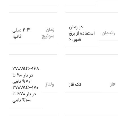
در زمان
زمان
2-4 میلی
راندمان
استفاده از برق
سوئیچ
ثانیه
شهر: <
148~270VAC
در بار 0% تا
70% نامی
فاز
ولتاژ
تک فاز
170~270VAC
در بار 70% تا
100% نامی