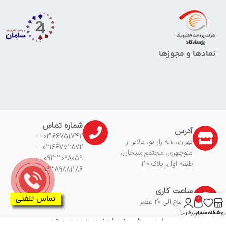
نمادها و مجوزها
شماره تماس
آدرس
02166751742 -
تهران، لاله زار نو، بالاتر از
02166752872 -
منوچهری، مجتمع سبحان،
09123098059 -
طبقه اول، پلاک 110
09389881186
ساعت کاری
تماس تلفنی
0
8 صبح الی 20 عصر
روشگاه
علاقه مندی
سبد خرید
حساب کاربری من
طراحی سایت
و
سئو سایت
|
هاست
شده در
هزارنویس