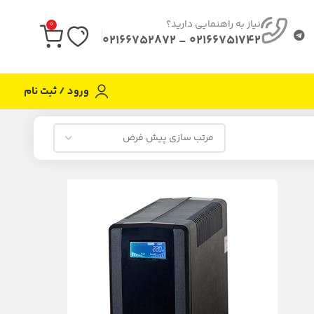
نیاز به راهنمایی دارید؟
0
02166751742 - 02166752872
ورود / ثبت نام