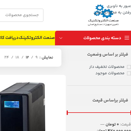
عبور به ناوبری
رفتن به محتوای اصلی
صنعت الکتروتکینک
دریافت کات
دسته بندی محصولات
فیلتر بر اساس وضعیت
نمایش
9
12
18
24
محصولات تخفیف دار
محصولات موجود
فیلتر براساس قیمت
قيمت:
0 تومان
—