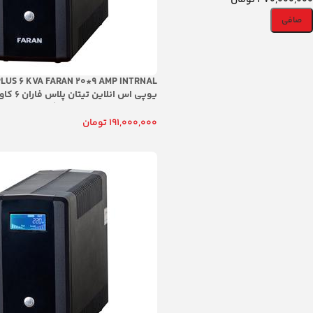
470,000,000 تومان
صافی
PLUS 6 KVA FARAN 20*9 AMP INTRNAL
اینترنال داخلی 9 امپری با گار
مخصوص پزشکات و ازمایشگاهها و مراکز
191,000,000
تومان
افزودن به سبد خرید