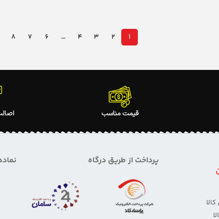
→
8
7
6
…
4
3
2
1
قیمت مناسب
اصالت
پرداخت از طریق درگاه
نماده
الا
ا