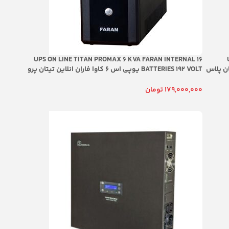
UPS ON LINE TITAN PROMAX 6 KVA FARAN INTERNAL 16
لاین تیتان پلاس
BATTERIES 192 VOLT یوپی اس 6 کاوا فاران انلاین تیتان پرو
ای ظرفیت 20 باتری یا 240 ولت با
مکس باتری اینترنال داخلی دارای ظرفیت 16 باتری یا 192 ولت با
گارانتی و خدمات پس از فروش شرکتی
179,000,000
تومان
افزودن به سبد خرید