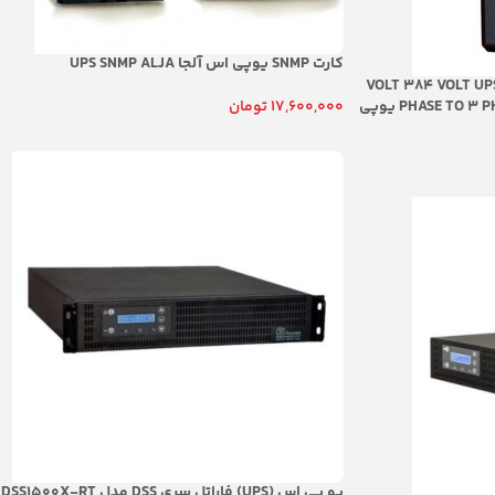
کارت SNMP یوپی اس آلجا UPS SNMP ALJA
VOLT 384 VOLT UP
PHASE TO 3 PHASE FARAN EXTERNAL 32 BATTERIES یوپی
17,600,000
تومان
افزودن به سبد خرید
اس 20 کاوا فاران انلاین کمت پلاس 3 /3 سه فاز به سه فاز
باتری بیرونی اکسترنال دارای ظرفیت 32 باتری یا 384 ولت با
یو پی اس (UPS) فاراتل سری DSS مدل DSS1500X-RT