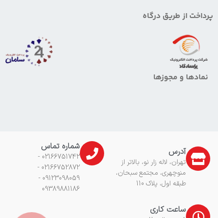
پرداخت از طریق درگاه
نمادها و مجوزها
شماره تماس
آدرس
02166751742 -
تهران، لاله زار نو، بالاتر از
02166752872 -
منوچهری، مجتمع سبحان،
09123098059 -
طبقه اول، پلاک 110
09389881186
ساعت کاری