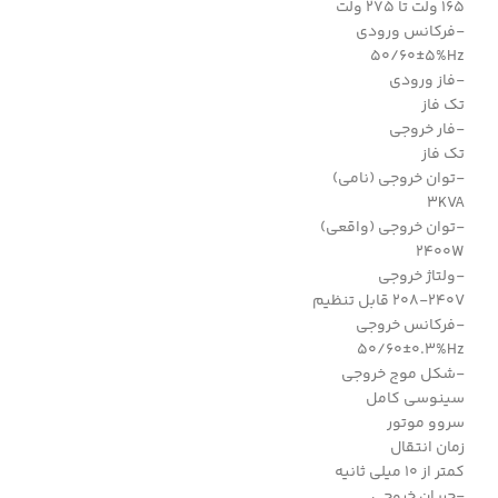
165 ولت تا 275 ولت
-فرکانس ورودی
50/60±5%Hz
-فاز ورودی
تک فاز
-فار خروجی
تک فاز
-توان خروجی (نامی)
3KVA
-توان خروجی (واقعی)
2400W
-ولتاژ خروجی
208-240V قابل تنظیم
-فرکانس خروجی
50/60±0.3%Hz
-شکل موج خروجی
سینوسی کامل
سروو موتور
زمان انتقال
کمتر از 10 میلی ثانیه
-جریان خروجی