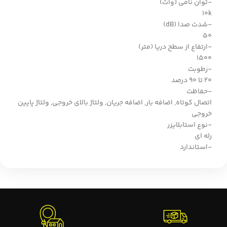
-توان نامی (وات)
10k
-شدت صدا (dB)
50
-ارتفاع از سطح دریا (متر)
1500
-رطوبت
20 تا 90 درصد
-حفاظت
اتصال کوتاه, اضافه بار, اضافه جریان, ولتاژ بالای خروجی, ولتاژ پایین
خروجی
-نوع استابلایزر
رله ای
-استاندارد