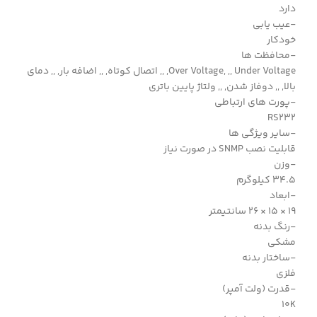
دارد
-عیب یابی
خودکار
-محافظت ها
Over Voltage, ,, Under Voltage, ,, اتصال کوتاه, ,, اضافه بار, ,, دمای
بالا, ,, دوفاز شدن, ,, ولتاژ پایین باتری
-پورت های ارتباطی
RS232
-سایر ویژگی ها
قابلیت نصب SNMP در صورت نیاز
-وزن
34.5 کیلوگرم
-ابعاد
19 × 15 × 26 سانتیمتر
-رنگ بدنه
مشکی
-ساختار بدنه
فلزی
-قدرت (ولت آمپر)
10K