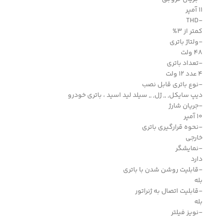
11 آمپر
-THD
کمتر از 3%
-ولتاژ باتری
48 ولت
-تعداد باتری
4 عدد 12 ولت
-نوع باتری قابل نصب
دیپ سایکل, ,, ژل, ,, سیلد لید اسید ، باتری خودرو
-جریان شارژ
10 آمپر
-نحوه قرارگیری باتری
خارجی
-نمایشگر
دارد
-قابلیت روشن شدن با باتری
بله
-قابلیت اتصال به ژنراتور
بله
-نویز فیلتر