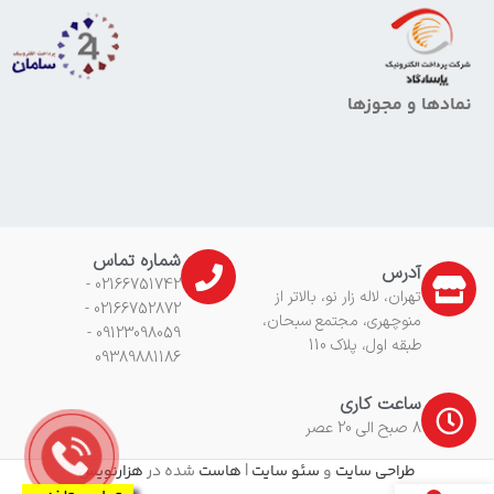
نمادها و مجوزها
شماره تماس
آدرس
02166751742 -
تهران، لاله زار نو، بالاتر از
02166752872 -
منوچهری، مجتمع سبحان،
09123098059 -
طبقه اول، پلاک 110
09389881186
ساعت کاری
8 صبح الی 20 عصر
طراحی سایت
و
سئو سایت
|
هاست
شده در
هزارنویس