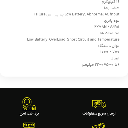
16 کیلوگرم
هشدارها
Low Battery, Abnormal AC input,یو پی اس Failure
نوع باتری
2X7Ah12V/Ext
محافظت ها
Low Battery, OverLoad, Short Circuit and Temperature
توان دستگاه
700 / 1000
ابعاد
156*450*220 میلیمتر
ارسال سریع سفارشات
پرداخت امن