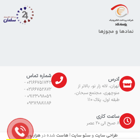
نمادها و مجوزها
شماره تماس
آدرس
02166751742 -
تهران، لاله زار نو، بالاتر از
02166752872 -
منوچهری، مجتمع سبحان،
09123098059 -
طبقه اول، پلاک 110
09389881186
ساعت کاری
8 صبح الی 20 عصر
طراحی سایت
و
سئو سایت
|
هاست
شده در
هزارنویس