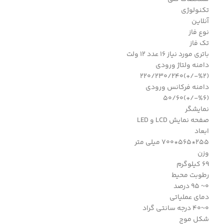
تکنولوژی
آنلاین
نوع فاز
تک فاز
باتری مورد نیاز 16 عدد 12 ولت
دامنه ولتاژ ورودی
(%2-/+)220/230/240
دامنه فرکانس ورودی
(%6-/+)50/60
نمایشگر
صفحه نمایش LCD و LED
ابعاد
255*565*700 میلی متر
وزن
69 کیلوگرم
رطوبت محیط
0~ 95 درصد
دمای عملیاتی
0~40 درجه سانتی گراد
شکل موج