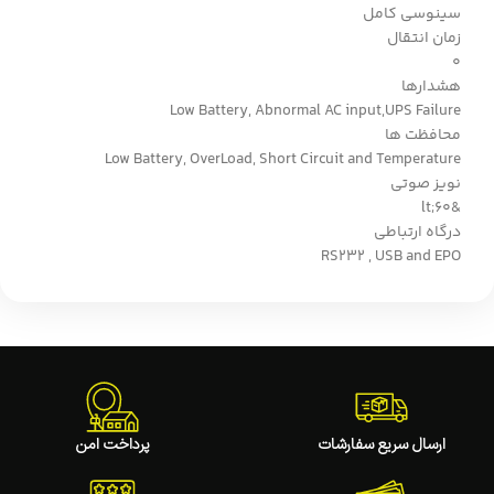
سینوسی کامل
زمان انتقال
0
هشدارها
Low Battery, Abnormal AC input,UPS Failure
محافظت ها
Low Battery, OverLoad, Short Circuit and Temperature
نویز صوتی
&lt;60
درگاه ارتباطی
RS232 , USB and EPO
ارسال سریع سفارشات
پرداخت امن