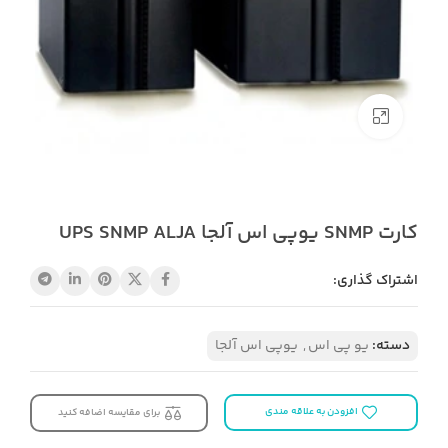
بزرگنمایی تصویر
کارت SNMP یوپی اس آلجا UPS SNMP ALJA
اشتراک گذاری:
دسته:
یو پی اس
,
یوپی اس آلجا
افزودن به علاقه مندی
برای مقایسه اضافه کنید