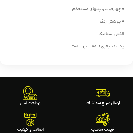
● چهارچوب و پنلهای مستحکم
● پوشش رنگ:
الکترواستاتیک
یک عدد باتری تا 100 امپر ساعت
ارسال سریع سفارشات
پرداخت امن
قیمت مناسب
اصالت و کیفیت