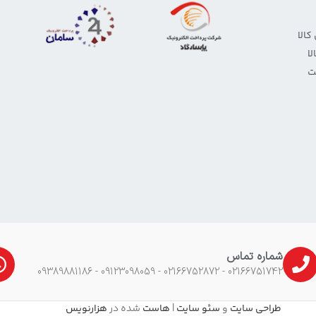
الا
ا
ت
شماره تماس
02166751742 - 02166752872 - 09123098059 - 09389881186
طراحی سایت
و
سئو سایت
|
هاست
شده در
هزارنویس