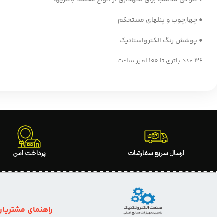
● چهارچوب و پنلهای مستحکم
● پوشش رنگ الکترواستاتیک
36 عدد باتری تا 100 امپر ساعت
ارسال سریع سفارشات
پرداخت امن
راهنمای مشتریان