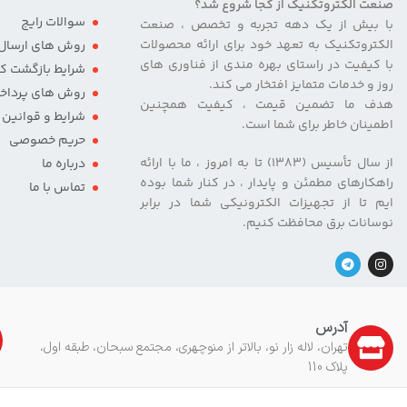
صنعت الکتروتکنیک از کجا شروع شد؟
سوالات رایج
با بیش از یک دهه تجربه و تخصص ، صنعت
الکتروتکنیک به تعهد خود برای ارائه محصولات
روش های ارسال ک
با کیفیت در راستای بهره مندی از فناوری های
شرایط بازگشت کال
روز و خدمات متمایز افتخار می کند.
روش های پرداخ
هدف ما تضمین قیمت ، کیفیت همچنین
شرایط و قوانین
اطمینان خاطر برای شما است.
حریم خصوصی
از سال تأسیس (۱۳۸۳) تا به امروز ، ما با ارائه
درباره ما
راهکارهای مطمئن و پایدار ، در کنار شما بوده
تماس با ما
ایم تا از تجهیزات الکترونیکی شما در برابر
نوسانات برق محافظت کنیم.
آدرس
تهران، لاله زار نو، بالاتر از منوچهری، مجتمع سبحان، طبقه اول،
پلاک 110