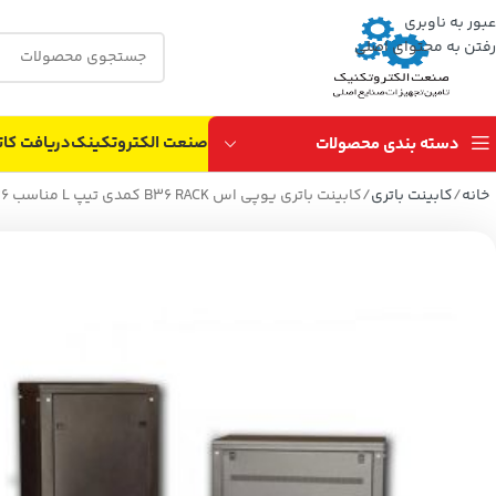
عبور به ناوبری
رفتن به محتوای اصلی
صنعت الکتروتکینک
دریافت کات
دسته بندی محصولات
خانه
کابینت باتری
کابینت باتری یوپی اس B36 RACK کمدی تیپ L مناسب 36 عدد باتری