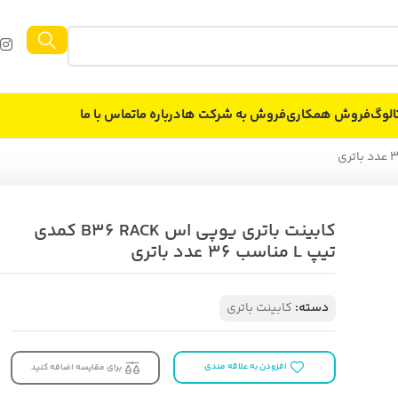
الوگ
فروش همکاری
فروش به شركت ها
درباره ما
تماس با ما
کابینت باتری یوپی اس B36 RACK کمدی
تیپ L مناسب 36 عدد باتری
دسته:
کابینت باتری
افزودن به علاقه مندی
برای مقایسه اضافه کنید