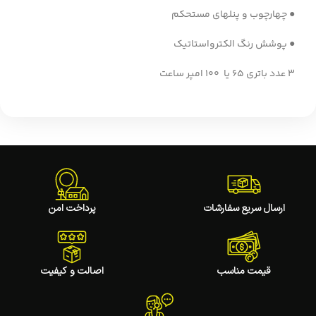
● چهارچوب و پنلهای مستحکم
● پوشش رنگ الکترواستاتیک
3 عدد باتری 65 یا 100 امپر ساعت
ارسال سریع سفارشات
پرداخت امن
قیمت مناسب
اصالت و کیفیت