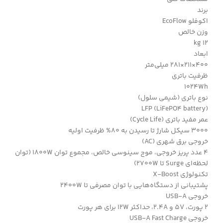
برند
اکوفلو EcoFlow
وزن خالص
12 kg
ابعاد
400×211×281 میلی‌متر
ظرفیت باتری
1024Wh
نوع باتری (شیمی سلول)
LFP (LiFePO4 battery)
عمر مفید باتری (Cycle Life)
3000 سیکل شارژ تا رسیدن به 80% ظرفیت اولیه
خروجی برق شهری (AC)
4 عدد پریز خروجی، موج سینوسی خالص، مجموع توان 1800W (توان
لحظه‌ای Surge تا 2700W)
تکنولوژی X-Boost
پشتیبانی از دستگاه‌هایی با توان مصرفی تا 2400W
خروجی USB-A
2 پورت، 5V و 2.4A، حداکثر 12W برای هر پورت
خروجی USB-A Fast Charge