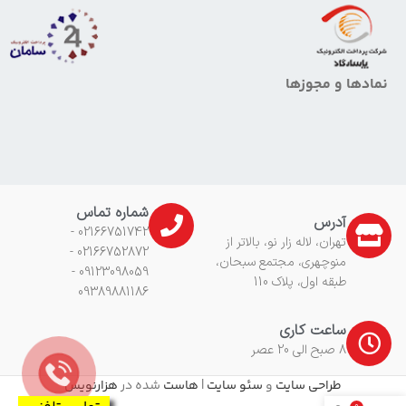
نمادها و مجوزها
شماره تماس
آدرس
02166751742 -
تهران، لاله زار نو، بالاتر از
02166752872 -
منوچهری، مجتمع سبحان،
09123098059 -
طبقه اول، پلاک 110
09389881186
ساعت کاری
8 صبح الی 20 عصر
طراحی سایت
و
سئو سایت
|
هاست
شده در
هزارنویس