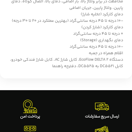
محافظت در برابر ولتاژ بالا، بار اضافی، دمای بالا، اتصال کوتاه، دمای
پایین، ولتاژ پایین، جریان اضافی
دمای کارکرد (تخلیه شارژ)
-10 درجه تا 45 درجه سانتی‌گراد (بهترین عملکرد در 20 تا 30 درجه)
دمای کارکرد (شارژ کردن)
0 درجه تا 45 درجه سانتی‌گراد
دمای نگهداری (Storage)
-10 درجه تا 45 درجه سانتی‌گراد
اقلام همراه در جعبه
دستگاه EcoFlow DELTA 2، کابل شارژ AC، کابل شارژ فندکی خودرو،
کابل DC5521 به DC5525، دفترچه راهنما
ارسال سریع سفارشات
پرداخت امن