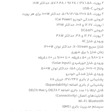
2 پورت، 5V 2.4A / 9V 2A / 12V 1.5A، حداکثر 18W
خروجی USB-C
2 پورت، 5/9/12/15/20V 5A، حداکثر 100W برای هر پورت
خروجی فندکی خودرو (Car Power)
1 پورت، 12.6V و 10A، حداکثر 126W
خروجی DC5521
2 پورت، 12.6V و 3A، حداکثر 38W
ورودی شارژ AC
شارژ سریع X-Stream، حداکثر توان 1200W
زمان شارژ با برق شهری
0 تا 80% در 50 دقیقه، 0 تا 100% در 80 دقیقه
ورودی شارژ خورشیدی (Solar Input)
ولتاژ 11-60V، جریان 15A، حداکثر توان 500W
ورودی شارژ فندکی خودرو
پشتیبانی از باتری 12V/24V، جریان 8A
پشتیبانی از باتری اضافه (Expandability)
قابل ارتقا با 1 عدد باتری اضافه DELTA 2 یا DELTA Max
قابلیت‌های اتصال (Connectivity)
Wi-Fi، Bluetooth
سیستم مدیریت باتری (BMS)