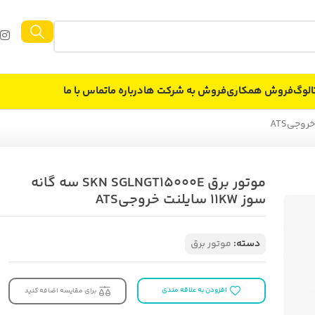
الوگ
فروش همکاری
فروش به شركت ها
درباره ما
تماس با ما
موتور برق SKN SGLNGT15000E سه گانه
سوز 11KW سایلنت خروجیATS
دسته:
موتور برق
افزودن به علاقه مندی
برای مقایسه اضافه کنید