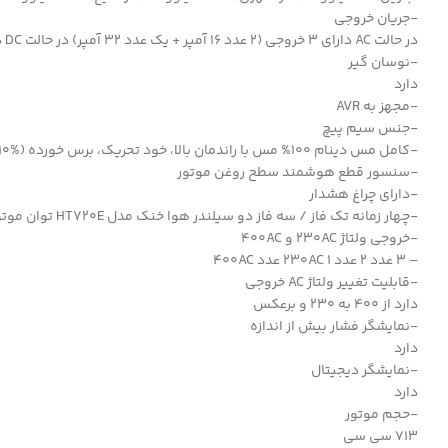
-جریان خروجی
در حالت AC دارای 3 خروجی (2 عدد 16 آمپر + یک عدد 32 آمپر) در حالت DC دو خروجی در حالت ATS یک خروجی
-نوسان گیر
دارد
-مجهز به AVR
-جنس سیم پیچ
-کامل مس دینام 100% مس با راندمان بالا، خود تحریک، برس خورده (THD 10% یا کمتر)
-سنسور قطع هوشمند سطح روغن موتور
-دارای چراغ هشدار
-چهار زمانه تک فاز / سه فاز دو سیلندر هوا خنک مدل HT720E توان موتور 20 اسب بخار حجم موتور 713 سی سی
-خروجی ولتاژ 230AC و 400AC
– 3 عدد 2 عدد 230AC 1 عدد 400AC
-قابلیت تغییر ولتاژ AC خروجی
دارد از 400 به 230 و برعکس
-نمایشگر فشار بیش از اندازه
دارد
-نمایشگر دیجیتال
دارد
-حجم موتور
713 سی سی