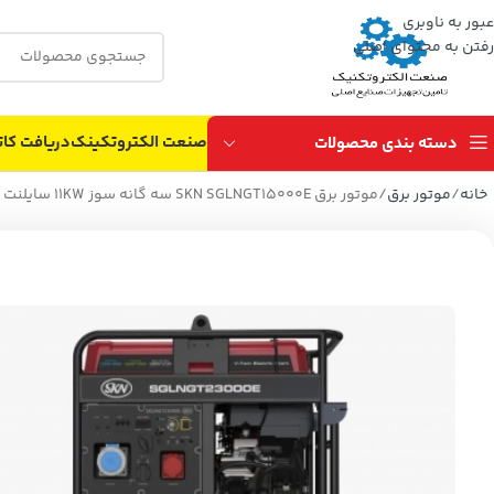
عبور به ناوبری
رفتن به محتوای اصلی
صنعت الکتروتکینک
دریافت کات
دسته بندی محصولات
خانه
موتور برق
موتور برق SKN SGLNGT15000E سه گانه سوز 11KW سایلنت خروجیATS