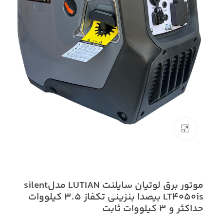
بزرگنمایی تصویر
موتور برق لوتیان سایلنت LUTIAN مدلsilent
LT4050is بیصدا بنزینی تکفاز 3.5 کیلووات
حداکثر و 3 کیلووات ثابت