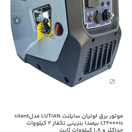
بزرگنمایی تصویر
موتور برق لوتیان سایلنت LUTIAN مدلsilent
LT2000is بیصدا بنزینی تکفاز 2 کیلووات
حداکثر و 1.8 کیلووات ثابت