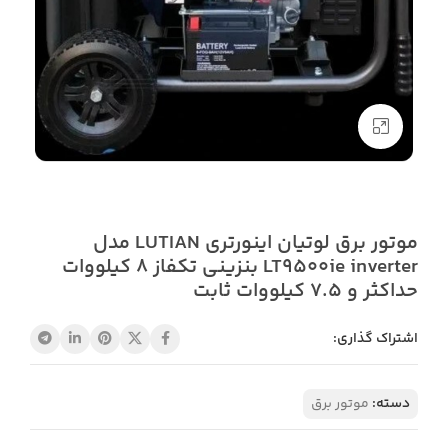
بزرگنمایی تصویر
موتور برق لوتیان اینورتری LUTIAN مدل
LT9500ie inverter بنزینی تکفاز 8 کیلووات
حداکثر و 7.5 کیلووات ثابت
اشتراک گذاری:
دسته:
موتور برق