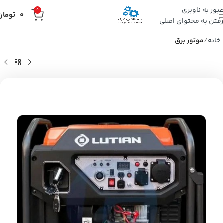
عبور به ناوبری
0
0
تومان
رفتن به محتوای اصلی
خانه
موتور برق