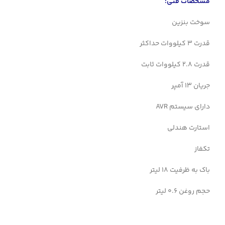
مشخصات فنی:
سوخت بنزین
قدرت 3 کیلووات حداکثر
قدرت 2.8 کیلووات ثابت
جریان 13 آمپر
دارای سیستم AVR
استارت هندلی
تکفاز
باک به ظرفیت 18 لیتر
حجم روغن 0.6 لیتر