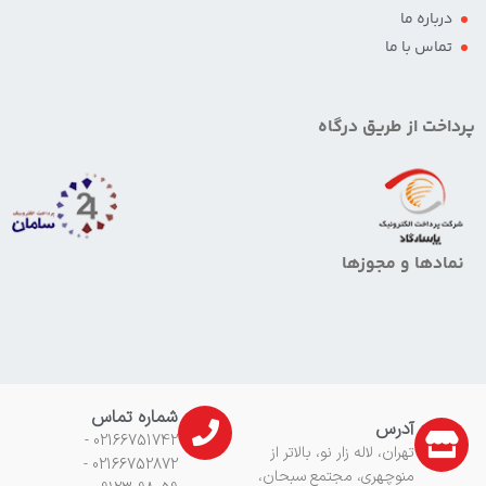
درباره ما
تماس با ما
پرداخت از طریق درگاه
نمادها و مجوزها
شماره تماس
آدرس
02166751742 -
تهران، لاله زار نو، بالاتر از
02166752872 -
منوچهری، مجتمع سبحان،