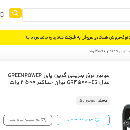
الوگ
فروش همکاری
فروش به شركت ها
درباره ما
تماس با ما
موتور برق بنزینی گرین پاور GREENPOWER
مدل GR4500-ES توان حداکثر 3500 وات
دسته:
موتور برق
افزودن به علاقه مندی
برای مقایسه اضافه کنید