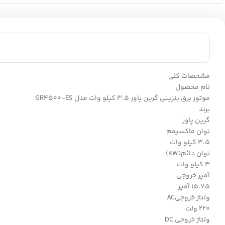
مشخصات کلی
نام محصول
موتور برق بنزینی گرین پاور 3.5 کیلو وات مدل GR4500-ES
برند
گرین پاور
توان ماکسیمم
3.5 کیلو وات
توان دائم(KW)
3 کیلو وات
آمپر خروجی
15.75 آمپر
ولتاژ خروجیAC
220 ولت
ولتاژ خروجی DC