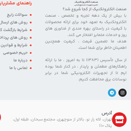
راهنمای مشتریان
صنعت الکتروتکنیک از کجا شروع شد؟
سوالات رایج
با بیش از یک دهه تجربه و تخصص ، صنعت
الکتروتکنیک به تعهد خود برای ارائه محصولات
روش های ارسال ک
با کیفیت در راستای بهره مندی از فناوری های
شرایط بازگشت کال
روز و خدمات متمایز افتخار می کند.
روش های پرداخ
هدف ما تضمین قیمت ، کیفیت همچنین
شرایط و قوانین
اطمینان خاطر برای شما است.
حریم خصوصی
از سال تأسیس (۱۳۸۳) تا به امروز ، ما با ارائه
درباره ما
راهکارهای مطمئن و پایدار ، در کنار شما بوده
تماس با ما
ایم تا از تجهیزات الکترونیکی شما در برابر
نوسانات برق محافظت کنیم.
آدرس
تهران، لاله زار نو، بالاتر از منوچهری، مجتمع سبحان، طبقه اول،
پلاک 110