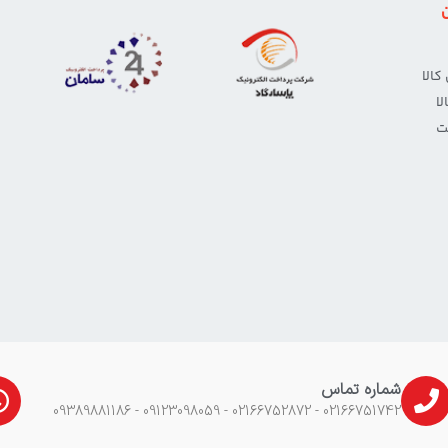
الا
ا
ت
شماره تماس
02166751742 - 02166752872 - 09123098059 - 09389881186