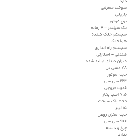
دارد
سوخت مصرفی
بنزینی
نوع موتور
تک سیلندر – 4 زمانه
سیستم خنک کننده
هوا خنک
سیستم راه اندازی
هندلی – استارتی
میزان صدای تولید شده
۷۸ دسی بل
حجم موتور
۲۲۴ سی سی
قدرت خروجی
7.5 اسب بخار
حجم باک سوخت
۱۵ لیتر
حجم مخزن روغن
600 سی سی
چرخ و دسته
ندارد