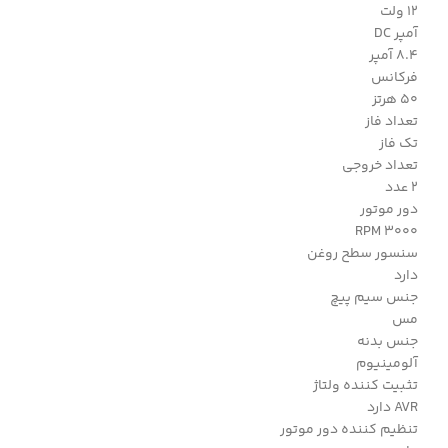
12 ولت
آمپر DC
8.4 آمپر
فرکانس
50 هرتز
تعداد فاز
تک فاز
تعداد خروجی
2 عدد
دور موتور
RPM 3000
سنسور سطح روغن
دارد
جنس سیم پیچ
مس
جنس بدنه
آلومینیوم
تثبیت کننده ولتاژ
AVR دارد
تنظیم کننده دور موتور