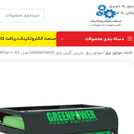
عبور به ناوبری
رفتن به محتوای اصلی
صنعت الکتروتکینک
دریافت کات
دسته بندی محصولات
خانه
موتور برق
موتور برق بنزینی گرین پاور GREENPOWER مدل GR4500-ES توان حداکثر 3500 وات