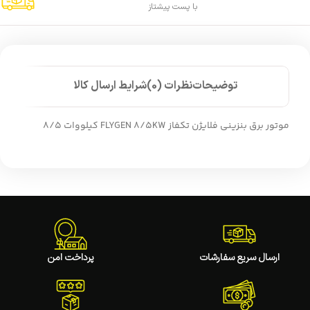
با پست پیشتاز
توضیحات
نظرات (0)
شرایط ارسال کالا
موتور برق بنزینی فلایژن تکفاز FLYGEN 8/5KW کیلووات 8/5
ارسال سریع سفارشات
پرداخت امن