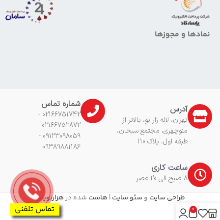
نمادها و مجوزها
شماره تماس
آدرس
02166751742 -
تهران، لاله زار نو، بالاتر از
02166752872 -
منوچهری، مجتمع سبحان،
09123098059 -
طبقه اول، پلاک 110
09389881186
ساعت کاری
8 صبح الی 20 عصر
طراحی سایت
و
سئو سایت
|
هاست
شده در
هزارنویس
تماس تلفنی
0