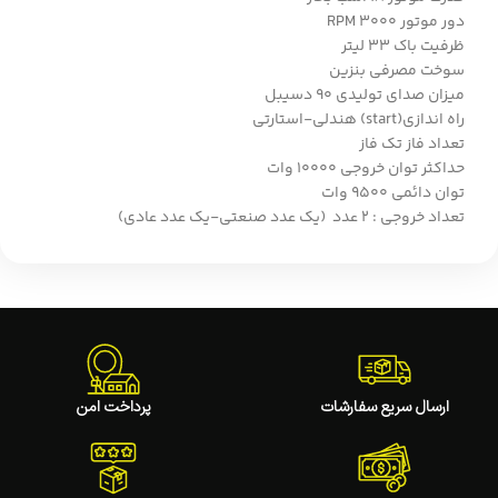
دور موتور 3000 RPM
ظرفیت باک 33 لیتر
سوخت مصرفی بنزین
میزان صدای تولیدی 90 دسیبل
راه اندازی(start) هندلی-استارتی
تعداد فاز تک فاز
حداکثر توان خروجی 10000 وات
توان دائمی 9500 وات
تعداد خروجی : 2 عدد (یک عدد صنعتی-یک عدد عادی)
ارسال سریع سفارشات
پرداخت امن