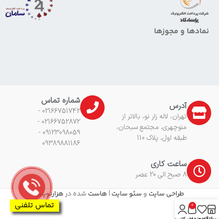
نمادها و مجوزها
شماره تماس
آدرس
02166751742 -
تهران، لاله زار نو، بالاتر از
02166752872 -
منوچهری، مجتمع سبحان،
09123098059 -
طبقه اول، پلاک 110
09389881186
ساعت کاری
8 صبح الی 20 عصر
طراحی سایت
و
سئو سایت
|
هاست
شده در
هزارنویس
تماس تلفنی
0