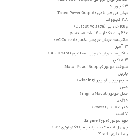
3 کیلووات
توان خروجی نامی (Rated Power Output)
2.8 کیلووات
ولتاژ خروجی (Output Voltage)
220 ولت تکفاز – 12 ولت مستقیم
ماکزیمم جریان خروجی تکفاز (AC Current)
13 آمپر
ماکزیمم جریان خروجی مستقیم (DC Current)
8.3 آمپر
سوخت موتور (Motor Power Supply)
بنزین
سیم پیچی آرمیچر (Winding)
مس
مدل موتور (Engine Model)
GX210
قدرت موتور (Power)
7 اسب
نوع موتور (Engine Type)
چهار زمانه – تک سیلندر – با تکنولوژی OHV
راه اندازی (Start)