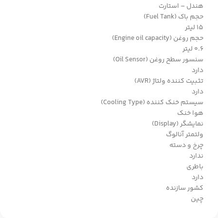
هندل – استارت
حجم باک (Fuel Tank)
15 لیتر
حجم روغن (Engine oil capacity)
0.6 لیتر
سنسور سطح روغن (Oil Sensor)
دارد
تثبیت کننده ولتاژ (AVR)
دارد
سیستم خنک کننده (Cooling Type)
هوا خنک
نمایشگر (Display)
ولتمتر آنالوگ
چرخ و دسته
ندارد
باطری
دارد
کشور سازنده
چین