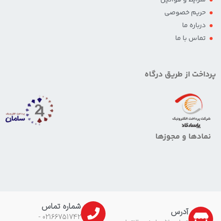
حریم خصوصی
درباره ما
تماس با ما
پرداخت از طریق درگاه
نمادها و مجوزها
شماره تماس
آدرس
02166751742 -