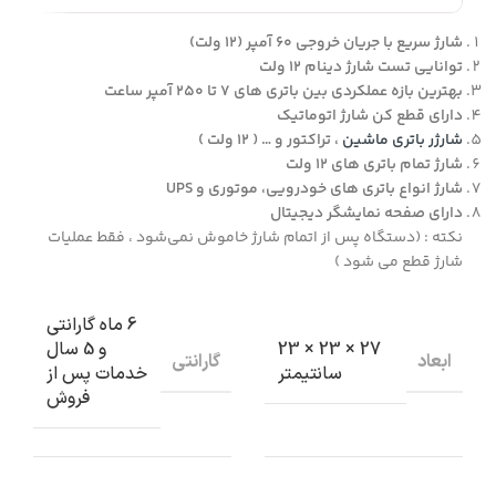
شارژ سریع با جریان خروجی 60 آمپر (12 ولت)
توانایی تست شارژ دینام 12 ولت
بهترین بازه عملکردی بین باتری های 7 تا 250 آمپر ساعت
دارای قطع کن شارژ اتوماتیک
شارژر باتری ماشین
، تراکتور و … ( 12 ولت )
شارژ تمام باتری های 12 ولت
شارژ انواع باتری های خودرویی، موتوری و UPS
دارای صفحه نمایشگر دیجیتال
نکته : (دستگاه پس از اتمام شارژ خاموش نمی‌شود ، فقط عملیات
شارژ قطع می شود )
6 ماه گارانتی
27 × 23 × 23
و 5 سال
ابعاد
گارانتی
سانتیمتر
خدمات پس از
فروش