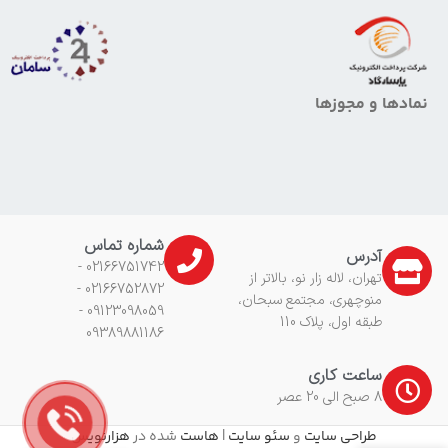
نمادها و مجوزها
شماره تماس
آدرس
02166751742 -
تهران، لاله زار نو، بالاتر از
02166752872 -
منوچهری، مجتمع سبحان،
09123098059 -
طبقه اول، پلاک 110
09389881186
ساعت کاری
8 صبح الی 20 عصر
طراحی سایت
و
سئو سایت
|
هاست
شده در
هزارنویس