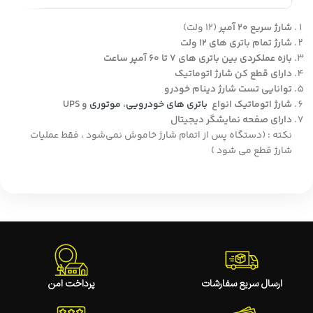
شارژ سریع 20 آمپر
(12 ولت)
شارژ تمام باتری های 12 ولت
بازه عملکردی بین باتری های 7 تا 60 آمپر ساعت
دارای قطع کن شارژ اتوماتیک
توانایی تست شارژ دینام خودرو
شارژ اتوماتیک انواع
باتری های خودرویی
،
موتوری
و UPS
دارای صفحه نمایشگر دیجیتال
نکته : (دستگاه پس از اتمام شارژ خاموش نمی‌شود ، فقط عملیات
شارژ قطع می شود )
ارسال سریع سفارشات
پرداخت امن