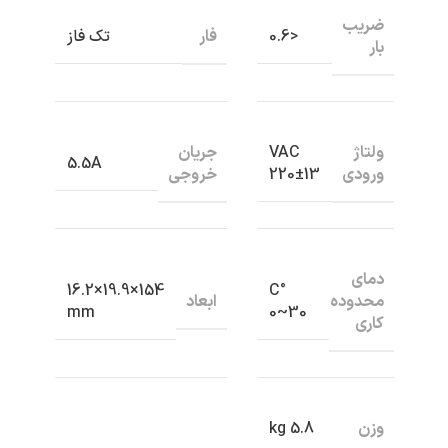
ضریب
فار
<0.6
تک فاز
بار
ولتاژ
جریان
VAC
5.5A
ورودی
خروجی
220±13
دمای
154×19.9×16.2
C°
محدوده
ابعاد
mm
0~30
کاری
وزن
5.8 kg