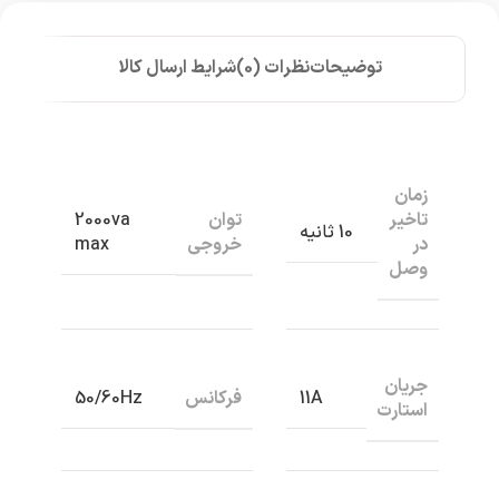
توضیحات
نظرات (0)
شرایط ارسال کالا
زمان
تاخیر
توان
2000va
10 ثانیه
در
خروجی
max
وصل
جریان
فرکانس
50/60Hz
11A
استارت