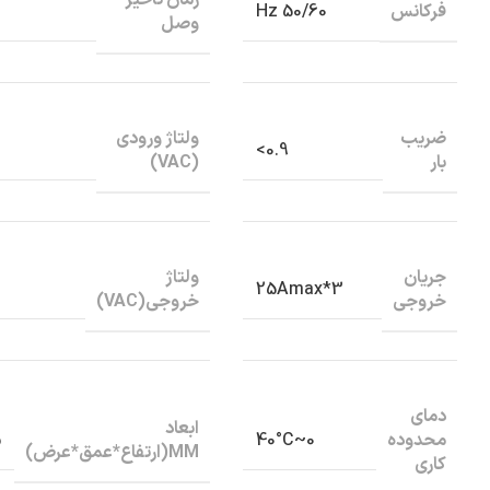
فرکانس
50/60 Hz
وصل
ضریب
ولتاژ ورودی
0.9>
بار
(VAC)
جریان
ولتاژ
3*25Amax
خروجی
خروجی(VAC)
دمای
ابعاد
محدوده
0
0~40°C
MM(ارتفاع*عمق*عرض)
کاری