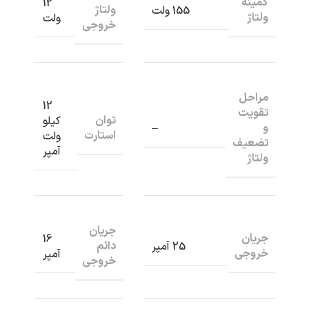
کمینه
12
ولتاژ
155 ولت
ولتاژ
ولت
خروجی
مراحل
12
تقویت
توان
کیلو
و
–
استارت
ولت
تضعیف
آمپر
ولتاژ
جریان
جریان
16
دائم
25 آمپر
خروجی
آمپر
خروجی