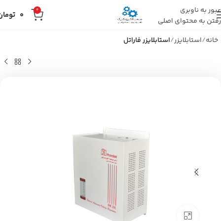
عبور به ناوبری
0
0
تومان
رفتن به محتوای اصلی
خانه
استابلایزر
استابلایزر فاراتل
بزرگنمایی تصویر