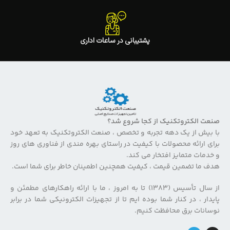
پشتیبانی در ساعات اداری
صنعت الکتروتکنیک از کجا شروع شد؟
با بیش از یک دهه تجربه و تخصص ، صنعت الکتروتکنیک به تعهد خود
برای ارائه محصولات با کیفیت در راستای بهره مندی از فناوری های روز
و خدمات متمایز افتخار می کند.
هدف ما تضمین قیمت ، کیفیت همچنین اطمینان خاطر برای شما است.
از سال تأسیس (۱۳۸۳) تا به امروز ، ما با ارائه راهکارهای مطمئن و
پایدار ، در کنار شما بوده ایم تا از تجهیزات الکترونیکی شما در برابر
نوسانات برق محافظت کنیم.