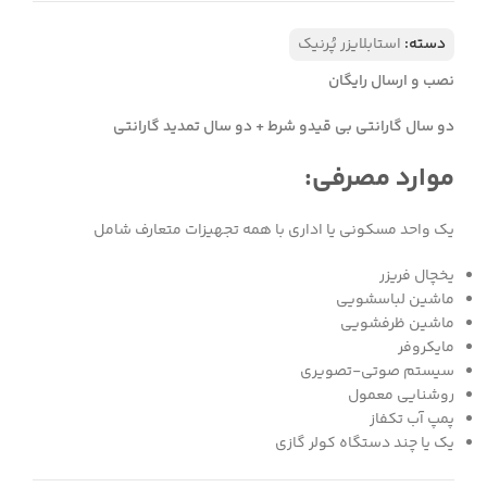
دسته:
استابلایزر پُرنیک
نصب و ارسال رایگان
دو سال گارانتی بی قیدو شرط + دو سال تمدید گارانتی
موارد مصرفی:​
یک واحد مسکونی یا اداری با همه تجهيزات متعارف شامل
يخچال فريزر
ماشين لباسشويي
ماشين ظرفشويي
مايكروفر
سيستم صوتي-تصويري
روشنايي معمول
پمپ آب تكفاز
يك يا چند دستگاه كولر گازي