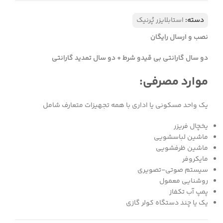
دسته:
استابلایزر پُرنیک
نصب و ارسال رایگان
دو سال گارانتی بی قیدو شرط + دو سال تمدید گارانتی
موارد مصرفی:​
یک واحد مسکونی یا اداری با همه تجهيزات متعارف شامل
يخچال فريزر
ماشين لباسشويي
ماشين ظرفشويي
مايكروفر
سيستم صوتي-تصويري
روشنايي معمول
پمپ آب تكفاز
يك يا چند دستگاه كولر گازي