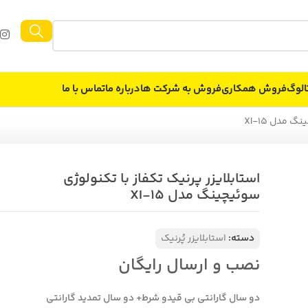
الوگ
فروش همکاری
فروش به شركت ها
درباره ما
تماس با ما
 مدل XI-15
استابلایزر پرنیک تکفاز با تکنولوژی
سوئیچینگ مدل XI-15
دسته:
استابلایزر پُرنیک
نصب و ارسال رایگان
دو سال گارانتی بی قیدو شرط+ دو سال تمدید گارانتی