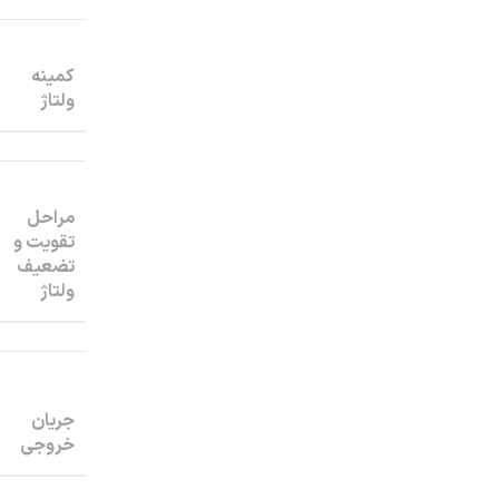
کمینه
ولتاژ
مراحل
تقویت و
تضعیف
ولتاژ
جریان
خروجی