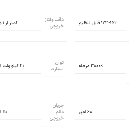
دقت ولتاژ
123-153 قابل تنظیم
کمتر از 1 ولت
خروجی
توان
>3000 مرحله
21 کیلو ولت آمپر
استارت
جریان
دائم
60 آمپر
51 آمپر
خروجی