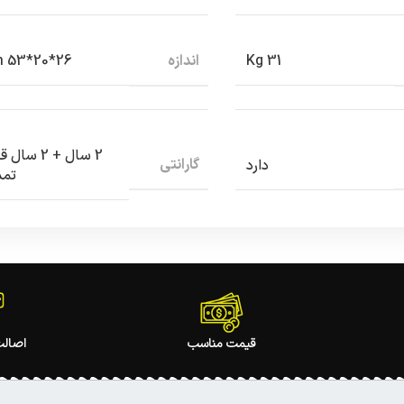
اندازه
26*20*53 Cm
31 Kg
2 سال + 2 سال
گارانتی
دارد
تمد
قیمت مناسب
اصالت