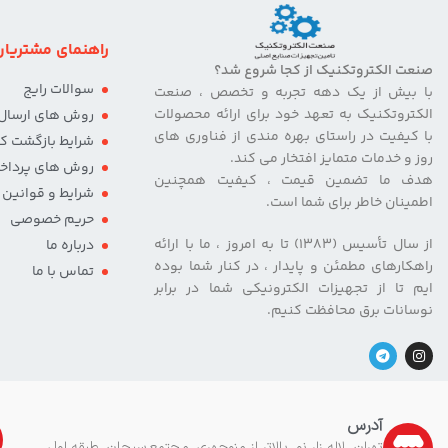
راهنمای مشتریان
صنعت الکتروتکنیک از کجا شروع شد؟
سوالات رایج
با بیش از یک دهه تجربه و تخصص ، صنعت
الکتروتکنیک به تعهد خود برای ارائه محصولات
روش های ارسال ک
با کیفیت در راستای بهره مندی از فناوری های
شرایط بازگشت کال
روز و خدمات متمایز افتخار می کند.
روش های پرداخ
هدف ما تضمین قیمت ، کیفیت همچنین
شرایط و قوانین
اطمینان خاطر برای شما است.
حریم خصوصی
از سال تأسیس (۱۳۸۳) تا به امروز ، ما با ارائه
درباره ما
راهکارهای مطمئن و پایدار ، در کنار شما بوده
تماس با ما
ایم تا از تجهیزات الکترونیکی شما در برابر
نوسانات برق محافظت کنیم.
آدرس
تهران، لاله زار نو، بالاتر از منوچهری، مجتمع سبحان، طبقه اول،