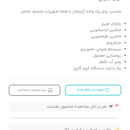
مناسب برای يك واحد آپارتمان با همه تجهيزات متعارف شامل
يخچال فريزر
ماشين لباسشويي
ماشين ظرفشويي
مايكروفر
سيستم صوتي-تصويري
روشنايي معمول
پمپ آب تكفاز
يك يا چند دستگاه كولر گازي
افزودن به علاقه مندی
برای مقایسه اضافه کنید
14
نفر در حال مشاهده محصول هستند
تضمین اصالت و کیفیت کالا