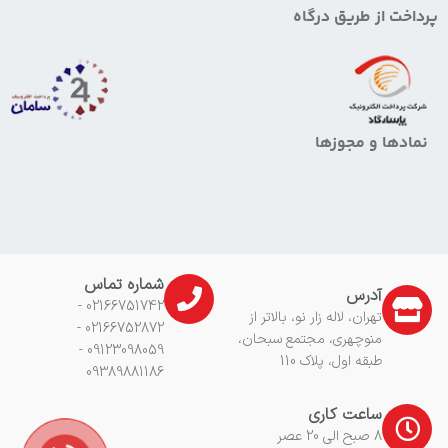
پرداخت از طریق درگاه
نمادها و مجوزها
شماره تماس
آدرس
02166751742 -
تهران، لاله زار نو، بالاتر از
02166752872 -
منوچهری، مجتمع سبحان،
09123098059 -
طبقه اول، پلاک 110
09389881186
ساعت کاری
8 صبح الی 20 عصر