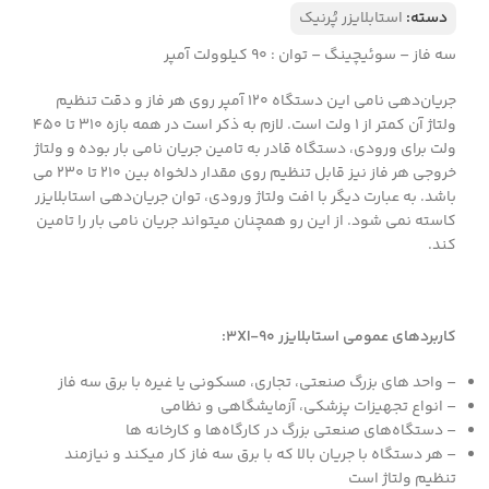
دسته:
استابلایزر پُرنیک
سه فاز – سوئیچینگ – توان : 90 کیلوولت آمپر
جریان‌دهی نامی این دستگاه 120 آمپر روی هر فاز و دقت تنظیم
ولتاژ آن کمتر از 1 ولت است. لازم به ذکر است در همه بازه 310 تا 450
ولت برای ورودی، دستگاه قادر به تامین جریان نامی بار بوده و ولتاژ
خروجی هر فاز نیز قابل تنظیم روی مقدار دلخواه بین 210 تا 230 می
باشد. به عبارت دیگر با افت ولتاژ ورودی، توان جریان‌دهی استابلایزر
کاسته نمی شود. از این رو همچنان میتواند جریان نامی بار را تامین
کند.
کاربردهای عمومی استابلایزر 3XI-90:
– واحد های بزرگ صنعتی، تجاری، مسکونی یا غیره با برق سه فاز
– انواع تجهیزات پزشکی، آزمایشگاهی و نظامی
– دستگاه‌های صنعتی بزرگ در کارگاه‌ها و کارخانه ها
– هر دستگاه با جریان بالا که با برق سه فاز کار میکند و نیازمند
تنظیم ولتاژ است