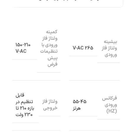
کمینه
ولتاژ فاز
بیشینه
ورودی با
150-210
ولتاژ فاز
265 V-AC
تنظیمات
V-AC
ورودی
پیش
فرض
قابل
فرکانس
ولتاژ فاز
55-45
تنظیم در
ورودی
خروجی
هرتز
بازه 210 تا
(HZ)
230 ولت