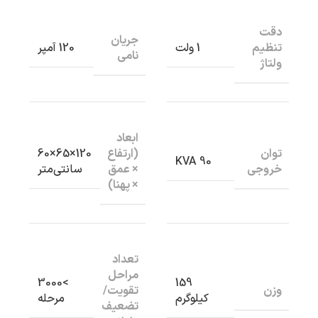
دقت
جریان
تنظیم
1 ولت
120 آمپر
نامی
ولتاژ
ابعاد
توان
(ارتفاع
120×65×60
90 KVA
خروجی
× عمق
سانتی‌متر
× پهنا)
تعداد
مراحل
>3000
159
وزن
تقویت/
کیلوگرم
مرحله
تضعیف