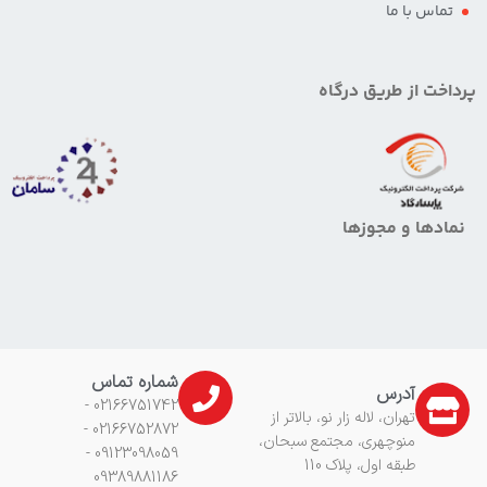
تماس با ما
پرداخت از طریق درگاه
نمادها و مجوزها
شماره تماس
آدرس
02166751742 -
تهران، لاله زار نو، بالاتر از
02166752872 -
منوچهری، مجتمع سبحان،
09123098059 -
طبقه اول، پلاک 110
09389881186