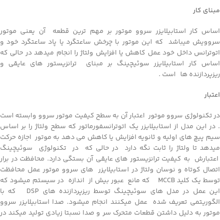
مبنای کار
اساس کار استابیلایزر سروو موتور بر مهم ترین قطعه آن یعنی موتور
سروویش میباشد که این موتور با چرخش ساعتگرد یا پاد ساعتگرد خود و
اتوترانس داخل خود عمل کاهش یا افزایش ولتاژ را انجام میدهد در حالی که
اساس کار استابیلایزر سوئیچینگ بر مبنای ترانزیستور های عایقی و
ریزپردازنده ها است .
اعتبار
در تکنولوژی سروو موتور اعتبار آن به سطح کیفیت موتور سروو وابسته است
. در این مدل از استابیلایزر یک اتوترانسفورماتور که سطح ولتاژ را بر اساس
سیم پیچ های اولیه و ثانویه افزایش یا کاهش می دهد به موتور اجازه حرکت
میدهد تا ولتاژ را ثابت نگه دارد در حالی که در تکنولوژی سوئیچینگ
اعتبارش به کیفیت ترانزیستور های عایقی آن بستگی دارد. محافظت در برار
اتصال کوتاه و نوسان ولتاژ در استابیلایزر های سروو موتور عمل محافظت
توسط یک کلید MCCB که مانع عبور بیش از اندازه در سیستم میشود که
این عمل در مدل های سوئیچینگ توسط ریزپردازنده های DSP که با
الگوریتمی تعریف شده عمل میکنند انجام میشود. صدا استابیلایزر سروو
موتور به دلیل داشتن قطعات متحرک سر و صدا نسبتا زیادی تولید میکند در