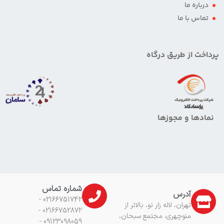
درباره ما
تماس با ما
پرداخت از طریق درگاه
نمادها و مجوزها
شماره تماس
آدرس
02166751742 -
تهران، لاله زار نو، بالاتر از
02166752872 -
منوچهری، مجتمع سبحان،
09123098059 -