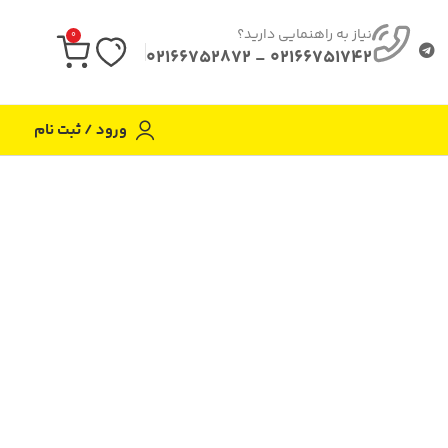
نیاز به راهنمایی دارید؟
0
02166751742 - 02166752872
ورود / ثبت نام