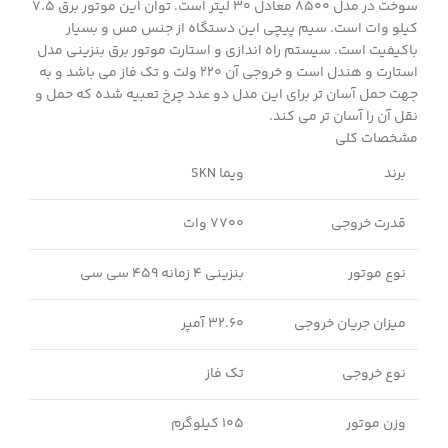
سوخت در مدل 8500 معادل 30 لیتر است. توان این موتور برق 7.5
کیلو وات است. سیم پیچی این دستگاه از جنس مس و بسیار
باکیفیت است. سیستم راه اندازی و استارت موتور برق بنزینی مدل
استارت و هندل است و خروجی آن ۲۲۰ ولت و تک فاز می باشد و به
جهت حمل آسان تر برای این مدل دو عدد چرخ تعبیه شده که حمل و
نقل آن را آسان تر می کند.
مشخصات کلی
برند
ویما SKN
قدرت خروجی
7700 وات
نوع موتور
بنزینی 4 زمانه 459 سی سی
میزان جریان خروجی
32.60 آمپر
نوع خروجی
تک فاز
وزن موتور
105 کیلوگرم