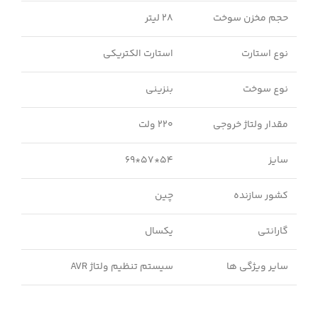
حجم مخزن سوخت
28 لیتر
نوع استارت
استارت الکتریکی
نوع سوخت
بنزینی
مقدار ولتاژ خروجی
220 ولت
سایز
54*57*69
کشور سازنده
چین
گارانتی
یکسال
سایر ویژگی ها
سیستم تنظیم ولتاژ AVR