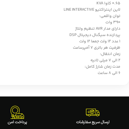
0.65 کاوا KVA
لاین اینتراکتیو LINE INTERACTIVE
توان واقعی:
390 وات
دارای مدار AVR تنظیم ولتاژ
پردازنده سیگنال دیجیتال DSP
1 عدد 12 ولت جمعا 12 ولت
ظرفیت هر باتری 7 آمپرساعت
زمان انتقال:
2 الی 7 میلی ثانیه
مدت زمان شارژ کامل:
6 الی 8 ساعت
ارسال سریع سفارشات
پرداخت امن