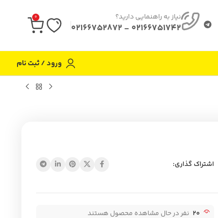
نیاز به راهنمایی دارید؟
0
02166751742 - 02166752872
ورود / ثبت نام
اشتراک گذاری:
20
نفر در حال مشاهده محصول هستند