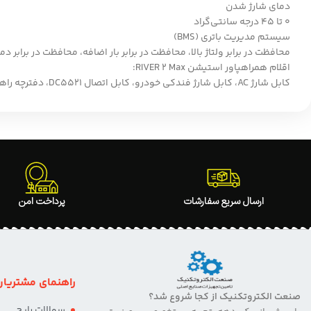
دمای شارژ شدن
0 تا 45 درجه سانتی‌گراد
سیستم مدیریت باتری (BMS)
محافظت در برابر ولتاژ بالا، محافظت در برابر بار اضافه، محافظت در برابر د
اقلام همراهپاور استیشن RIVER 2 Max:
کابل شارژ AC، کابل شارژ فندکی خودرو، کابل اتصال DC5521، دفترچه راهنمای شروع سریع
ارسال سریع سفارشات
پرداخت امن
راهنمای مشتریان
صنعت الکتروتکنیک از کجا شروع شد؟
سوالات رایج