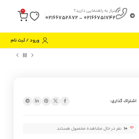
نیاز به راهنمایی دارید؟
0
02166751742 - 02166752872
ورود / ثبت نام
اشتراک گذاری:
10
نفر در حال مشاهده محصول هستند