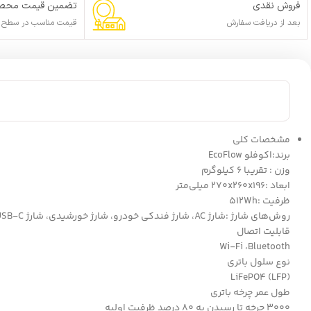
فروش نقدی
تضمین قیمت محصو
بعد از دریافت سفارش
قیمت مناسب در سطح ا
مشخصات کلی
برند:اکوفلو EcoFlow
وزن : تقریبا 6 کیلوگرم
ابعاد :270x260x196 میلی‌متر
ظرفیت :512Wh
روش‌های شارژ :شارژ AC، شارژ فندکی خودرو، شارژ خورشیدی، شارژ USB-C
قابلیت اتصال
Wi-Fi ،Bluetooth
نوع سلول باتری
LiFePO4 (LFP)
طول عمر چرخه باتری
3000 چرخه تا رسیدن به 80 درصد ظرفیت اولیه