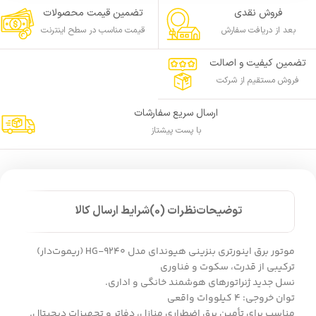
فروش نقدی
تضمین قیمت محصولات
بعد از دریافت سفارش
قیمت مناسب در سطح اینترنت
تضمین کیفیت و اصالت
فروش مستقیم از شرکت
ارسال سریع سفارشات
با پست پیشتاز
توضیحات
نظرات (0)
شرایط ارسال کالا
موتور برق اینورتری بنزینی هیوندای مدل HG-9240 (ریموت‌دار)
ترکیبی از قدرت، سکوت و فناوری
نسل جدید ژنراتورهای هوشمند خانگی و اداری.
توان خروجی: 4 کیلووات واقعی
مناسب برای تأمین برق اضطراری منازل، دفاتر و تجهیزات دیجیتال.