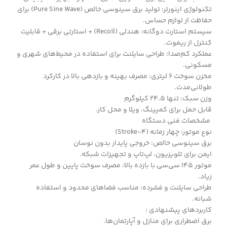
تکنولوژی اینورتر: تولید برق سینوسی خالص (Pure Sine Wave) برای
حفاظت از لوازم حساس.
سیستم استارت دوگانه: هندلی (Recoil) + استارتی برقی + قابلیت
کنترل از ریموت.
عملکرد کم‌صدا: طراحی سایلنت برای استفاده در محیط‌های شهری و
مسکونی.
مخزن سوخت 6 لیتری: مصرف بهینه و بازدهی بالا در کارکرد
طولانی‌مدت.
وزن سبک: تنها 24.5 کیلوگرم
قابل حمل برای کمپینگ، ویلا و محل کار.
مشخصات فنی دستگاه
نوع موتور: چهار زمانه (4-Stroke)
برق سینوسی خالص: خروجی پایدار بدون نوسان
ایمن برای تلویزیون، لپ‌تاپ و تجهیزات شبکه.
موتور 145 سی‌سی با بازده بالا: مصرف سوخت پایین و طول عمر
زیاد.
طراحی سایلنت و فشرده: مناسب فضاهای محدود و استفاده
شبانه.
کاربردهای پیشنهادی :
برق اضطراری برای منازل و آپارتمان‌ها.