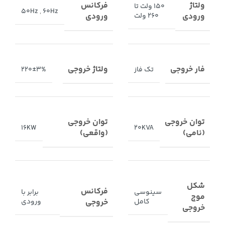
ولتاژ
فرکانس
150 ولت تا
50Hz
,
60Hz
ورودی
ورودی
260 ولت
فار خروجی
ولتاژ خروجی
تک فاز
220±3%
توان خروجی
توان خروجی
16KW
20KVA
(نامی)
(واقعی)
شکل
فرکانس
سینوسی
برابر با
موج
خروجی
کامل
ورودی
خروجی