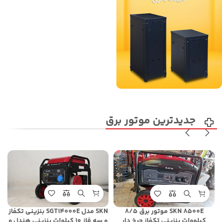
جدیدترین موتور برق
SKN مدل SGT14000E بنزینی تکفاز
SKN 8500E موتور برق 8/5
و سه فاز 10 کیلوات بنزینی هندل و
کیلووات بنزینی تکفاز چرخ دار