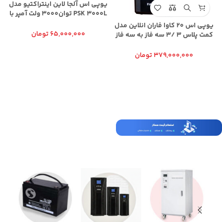
یوپی اس آلجا لاین اینتراکتیو مدل
PSK 3000L توان3000 ولت آمپر با
باتری بیرونی 3000L UPS
یوپی اس 20 کاوا فاران انلاین مدل
LINEINTERACTIVE PSK ALJA
65,000,000
تومان
کمت پلاس 3 /3 سه فاز به سه فاز
باتری بیرونی اکسترنال دارای ظرفیت
32 باتری یا 384 ولت با گارانتی و
379,000,000
تومان
خدمات پس ا