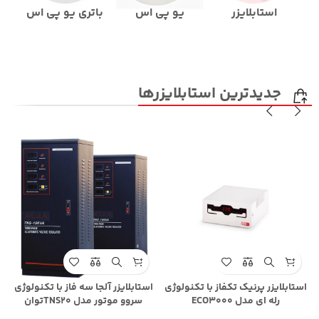
استابلایزر
یو پی اس
باتری یو پی اس
کا
جدیدترین استابلایزرها
ا
استابلایزر پرنیک تکفاز با تکنولوژی
استابلایزر آلجا سه فاز با تکنولوژی
رله ای مدل ECO3000
سروو موتور مدل TNS20توان
20KVA