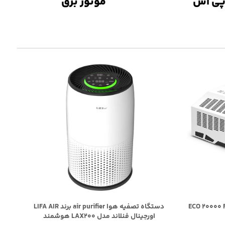
پی اس
موتور برق
دستگاه تصفیه هوا air purifier برند LIFA AIR
اورجینال فنلاند مدل LAX200 هوشمند