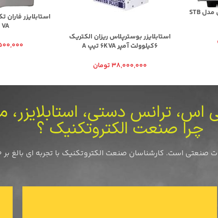
استابلایزر فاران تک فاز رله ای مدل STB
 VA
استابلایزر بوسترپلاس ریزان الکتریک
500,000
6کیلوولت آمپر 6KVA تیپ A
معادل25آمپر دامنه ولتاژ 80-370ولت
38,000,000
تومان
پی اس، ترانس دستی، استابلایزر، م
چرا صنعت الکتروتکنیک ؟
صنعت الکتروتکنیک با تجربه ای بالغ بر 40 سال در این صنعت یاری رسان شما عزیزان هستند.