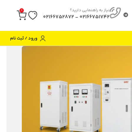
نیاز به راهنمایی دارید؟
0
02166751742 - 02166752872
ورود / ثبت نام