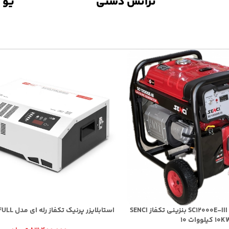
ترانس دستی
یو 
موتور برق سنسی SC12000E-III بنزینی تکفاز SENCI
استابلایزر پرنیک تکفاز رله ای مدل ECO 20000 FULL
10 کیلووات 10