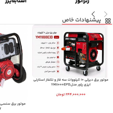
ژنراتور
استابلایزر
پیشنهادات خاص
موتور برق دیزلی 10 کیلووات سه فاز و تکفاز استارتی
ایزی پاور مدلYM11000E3D
244,000,000
تومان
KW