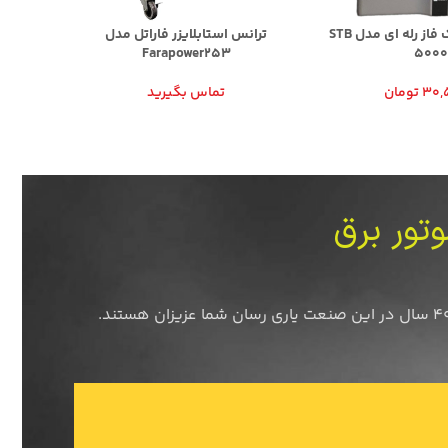
استابلایزر فاران تک فاز رله ای مدل STB
ترانس استابلایزر فاراتل مدل
Farapower253
5000
30,
تومان
تماس بگیرید
وتور برق