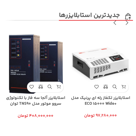
جدیدترین استابلایزرها
استابلایزر تکفاز رله ای پرنیک مدل
استابلایزر آلجا سه فاز با تکنولوژی
ت
+ECO 15000 Wide
سروو موتور مدل TNS90 توان
90KVA
97,280,000
تومان
408,000,000
تومان