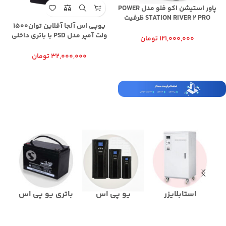
پاور استیشن اکو فلو مدل POWER
STATION RIVER 2 PRO ظرفیت
یوپی اس آلجا آفلاین توان1500
پ
خروجی 800 وات ساعت و ظرفیت
ولت آمپر مدل PSD با باتری داخلی
باتری 768 وات ساعت
121,000,000
تومان
1500VA UPS OFFLINE PSD ALJA
32,000,000
تومان
استابلایزر
یو پی اس
باتری یو پی اس
کا