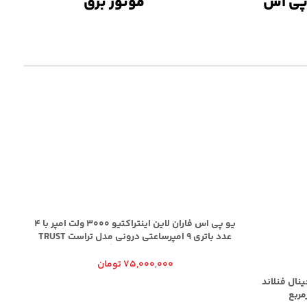
پی اس
موتور برق
یو پی اس فاران لاین اینتراکتیو 3000 ولت امپر با 4
عدد باتری 9 امپرساعتی درونی مدل تراست TRUST
شکل موج سینوسی با کیفیت و گارانتی و خدمات پس
از فروش
75,000,000
تومان
هوا برند LIFA AIR اورجینال فنلاند