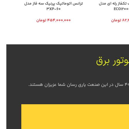
 تکفاز رله ای مدل
ترانس اتوماتیک پرنیک سه فاز مدل
استابل
3XP-60
ECO1200
82,
تومان
454,000,000
تومان
وتور برق