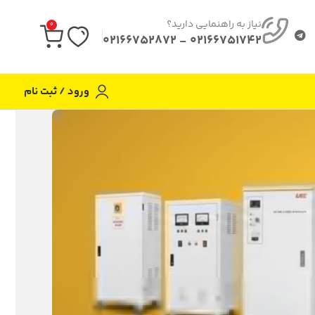
نیاز به راهنمایی دارید؟
0
02166751742 - 02166752872
ورود / ثبت نام