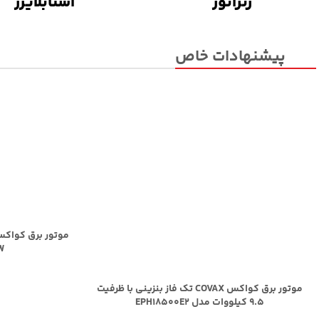
ژنراتور
استابلایزر
پیشنهادات خاص
8KW 
موتور برق کواکس COVAX تک فاز بنزینی با ظرفیت
9.5 کیلووات مدل EPH18500E2