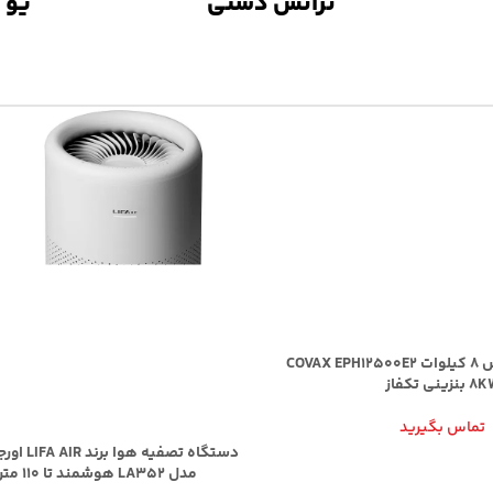
ترانس دستی
یو 
موتور برق کواکس 8 کیلوات COVAX EPH12500E2
بنزینی تکفاز
تماس بگیرید
دستگاه تصفیه 
مدل LA352 هوشمند تا 110 مترمربع