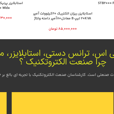
استابلایزر پرنیک
0 Wide
استابلایزر ریزان الکتریک 20کیلوولت آمپر
230,000
20KVA تیپ B معادل80آمپر دامنه ولتاژ
130-280ولت
85,000,000
تومان
پی اس، ترانس دستی، استابلایزر، م
چرا صنعت الکتروتکنیک ؟
صنعت الکتروتکنیک با تجربه ای بالغ بر 40 سال در این صنعت یاری رسان شما عزیزان هستند.